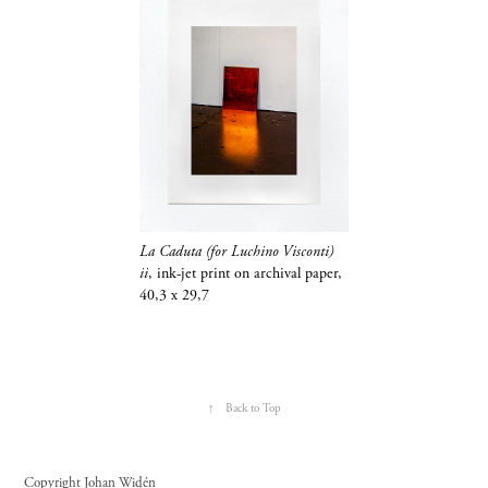
La Caduta (for Luchino Visconti)
ii
, ink-jet print on archival paper,
40,3 x 29,7
↑
Back to Top
Copyright Johan Widén